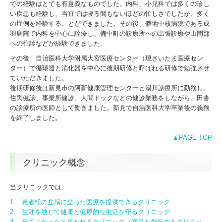
での経験はとても有意義なものでした。内科、小児科では多くの珍し
い疾患も経験し、当直では寝る間もないほどの忙しさでしたが、多く
の症例を経験することができました。その後、僻地中核病院である成
羽病院で内科を中心に診療し、備中町の診療所への出張診療や山間部
への往診などが経験できました。
その後、自治医科大学附属大宮医療センター（現さいたま医療セン
ター）で循環器と消化器を中心に後期研修と呼ばれる研修で勉強させ
ていただきました。
後期研修後は新見市の阿新健康管理センターと湯川診療所に勤務し、
住民健診、事業所健診、人間ドックなどの健診業務をしながら、田舎
の診療所の医師として働きました。新見で自治医科大学卒業後の義務
を終了しました。
▲PAGE TOP
クリニック概念
当クリニックでは、
1. 患者様の立場に立った医療を提供できるクリニック
2. 生涯を通じて健康と健康的な生活を守るクリニック
3. 来てよかったと思われるクリニック（満足を創造するクリニッ