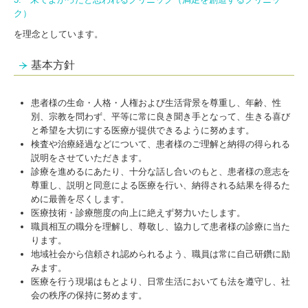
ク）
を理念としています。
基本方針
患者様の生命・人格・人権および生活背景を尊重し、年齢、性
別、宗教を問わず、平等に常に良き聞き手となって、生きる喜び
と希望を大切にする医療が提供できるように努めます。
検査や治療経過などについて、患者様のご理解と納得の得られる
説明をさせていただきます。
診療を進めるにあたり、十分な話し合いのもと、患者様の意志を
尊重し、説明と同意による医療を行い、納得される結果を得るた
めに最善を尽くします。
医療技術・診療態度の向上に絶えず努力いたします。
職員相互の職分を理解し、尊敬し、協力して患者様の診療に当た
ります。
地域社会から信頼され認められるよう、職員は常に自己研鑽に励
みます。
医療を行う現場はもとより、日常生活においても法を遵守し、社
会の秩序の保持に努めます。