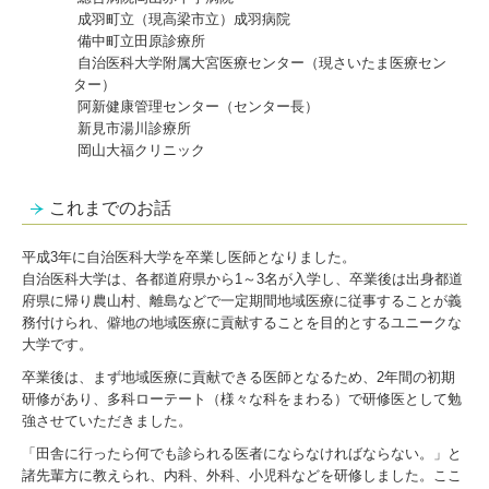
成羽町立（現高梁市立）成羽病院
備中町立田原診療所
自治医科大学附属大宮医療センター（現さいたま医療セン
ター）
阿新健康管理センター（センター長）
新見市湯川診療所
岡山大福クリニック
これまでのお話
平成3年に自治医科大学を卒業し医師となりました。
自治医科大学は、各都道府県から1～3名が入学し、卒業後は出身都道
府県に帰り農山村、離島などで一定期間地域医療に従事することが義
務付けられ、僻地の地域医療に貢献することを目的とするユニークな
大学です。
卒業後は、まず地域医療に貢献できる医師となるため、2年間の初期
研修があり、多科ローテート（様々な科をまわる）で研修医として勉
強させていただきました。
「田舎に行ったら何でも診られる医者にならなければならない。」と
諸先輩方に教えられ、内科、外科、小児科などを研修しました。ここ