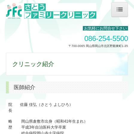
ホーム
お気軽にお問合せ下さい
クリニック紹介
086-254-5500
〒700-0065 岡山県岡山市北区野殿東町1-35
交通アクセス
院長コラム
クリニック紹介
内科・消化器内科・在宅CPAP
医師紹介
小児科
自費診療紹介
院
佐藤 佳弘（さとう よしひろ）
長
略
岡山県倉敷市出身（昭和41年生まれ）
歴
平成3年自治医科大学卒業
総合病院岡山赤十字病院